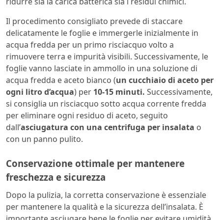
ridurre sia la carica batterica sia i residui chimici.
Il procedimento consigliato prevede di staccare
delicatamente le foglie e immergerle inizialmente in
acqua fredda per un primo risciacquo volto a
rimuovere terra e impurità visibili. Successivamente, le
foglie vanno lasciate in ammollo in una soluzione di
acqua fredda e aceto bianco (
un cucchiaio di aceto per
ogni litro d’acqua
) per
10-15 minuti.
Successivamente,
si consiglia un risciacquo sotto acqua corrente fredda
per eliminare ogni residuo di aceto, seguito
dall’
asciugatura con una centrifuga per insalata
o
con un panno pulito.
Conservazione ottimale per mantenere
freschezza e sicurezza
Dopo la pulizia, la corretta conservazione è essenziale
per mantenere la qualità e la sicurezza dell’insalata. È
importante asciugare bene le foglie per evitare umidità