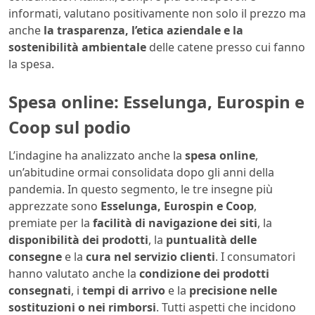
informati, valutano positivamente non solo il prezzo ma
anche
la trasparenza, l’etica aziendale e la
sostenibilità ambientale
delle catene presso cui fanno
la spesa.
Spesa online: Esselunga, Eurospin e
Coop sul podio
L’indagine ha analizzato anche la
spesa online
,
un’abitudine ormai consolidata dopo gli anni della
pandemia. In questo segmento, le tre insegne più
apprezzate sono
Esselunga, Eurospin e Coop
,
premiate per la
facilità di navigazione dei siti
, la
disponibilità dei prodotti
, la
puntualità delle
consegne
e la
cura nel servizio clienti
. I consumatori
hanno valutato anche la
condizione dei prodotti
consegnati
, i
tempi di arrivo
e la
precisione nelle
sostituzioni o nei rimborsi
. Tutti aspetti che incidono