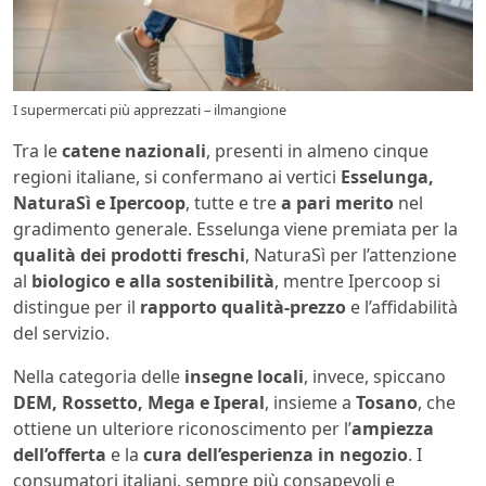
I supermercati più apprezzati – ilmangione
Tra le
catene nazionali
, presenti in almeno cinque
regioni italiane, si confermano ai vertici
Esselunga,
NaturaSì e Ipercoop
, tutte e tre
a pari merito
nel
gradimento generale. Esselunga viene premiata per la
qualità dei prodotti freschi
, NaturaSì per l’attenzione
al
biologico e alla sostenibilità
, mentre Ipercoop si
distingue per il
rapporto qualità-prezzo
e l’affidabilità
del servizio.
Nella categoria delle
insegne locali
, invece, spiccano
DEM, Rossetto, Mega e Iperal
, insieme a
Tosano
, che
ottiene un ulteriore riconoscimento per l’
ampiezza
dell’offerta
e la
cura dell’esperienza in negozio
. I
consumatori italiani, sempre più consapevoli e