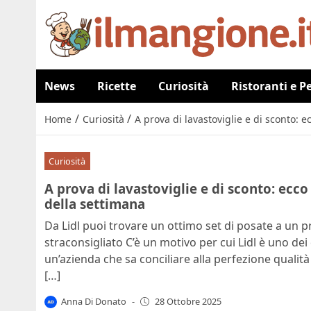
News
Ricette
Curiosità
Ristoranti e P
/
/
Home
Curiosità
A prova di lavastoviglie e di sconto: e
Curiosità
A prova di lavastoviglie e di sconto: ecco 
della settimana
Da Lidl puoi trovare un ottimo set di posate a un 
straconsigliato C’è un motivo per cui Lidl è uno dei d
un’azienda che sa conciliare alla perfezione qualità
[…]
Anna Di Donato
-
28 Ottobre 2025